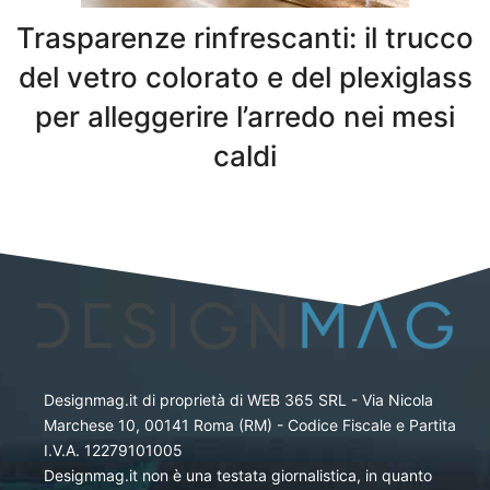
Trasparenze rinfrescanti: il trucco
del vetro colorato e del plexiglass
per alleggerire l’arredo nei mesi
caldi
Designmag.it di proprietà di WEB 365 SRL - Via Nicola
Marchese 10, 00141 Roma (RM) - Codice Fiscale e Partita
I.V.A. 12279101005
Designmag.it non è una testata giornalistica, in quanto