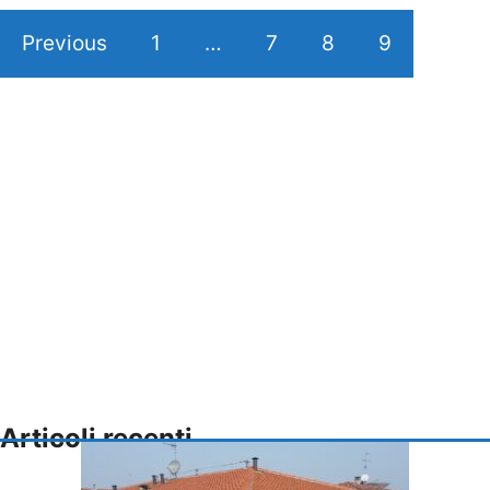
Previous
1
…
7
8
9
Articoli recenti