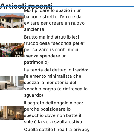
Articoli recenti
Moltiplicare lo spazio in un
balcone stretto: l’errore da
evitare per creare un nuovo
ambiente
Brutto ma indistruttibile: il
trucco della “seconda pelle”
per salvare i vecchi mobili
(senza spendere un
patrimonio)
La teoria del dettaglio freddo:
l’elemento minimalista che
spezza la monotonia del
vecchio bagno (e rinfresca lo
sguardo)
Il segreto dell’angolo cieco:
perché posizionare lo
specchio dove non batte il
sole è la vera svolta estiva
Quella sottile linea tra privacy