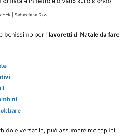
stock | Sebastiana Raw
o benissimo per i
lavoretti di Natale da fare
ete
tivi
li
bambini
ddobbare
bido e versatile, può assumere molteplici