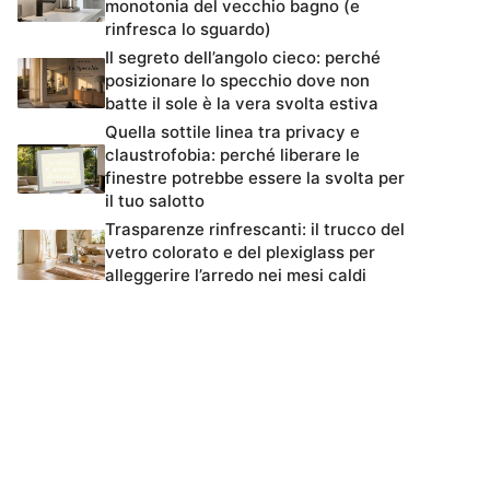
monotonia del vecchio bagno (e
rinfresca lo sguardo)
Il segreto dell’angolo cieco: perché
posizionare lo specchio dove non
batte il sole è la vera svolta estiva
Quella sottile linea tra privacy e
claustrofobia: perché liberare le
finestre potrebbe essere la svolta per
il tuo salotto
Trasparenze rinfrescanti: il trucco del
vetro colorato e del plexiglass per
alleggerire l’arredo nei mesi caldi