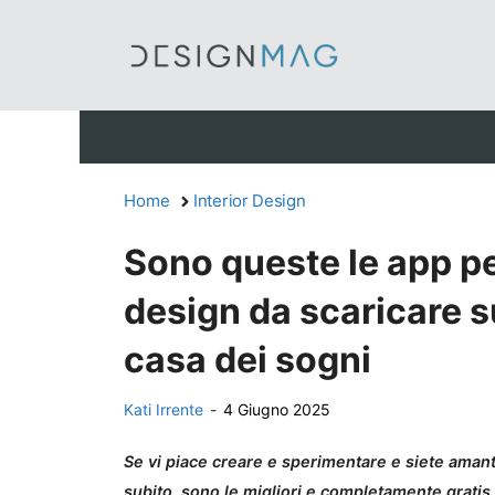
Vai
al
contenuto
Home
Interior Design
Sono queste le app pe
design da scaricare s
casa dei sogni
Kati Irrente
-
4 Giugno 2025
Se vi piace creare e sperimentare e siete aman
subito, sono le migliori e completamente gratis.