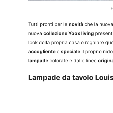
F
Tutti pronti per le
novità
che la nuov
nuova
collezione Yoox living
presenta
look della propria casa e regalare qu
accogliente
e
speciale
il proprio nid
lampade
colorate e dalle linee
origina
Lampade da tavolo Loui