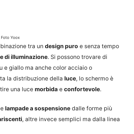
Foto Yoox
mbinazione tra un
design puro
e senza tempo
e di illuminazione
. Si possono trovare di
u e giallo ma anche color acciaio o
a la distribuzione della
luce
, lo schermo è
ntire una luce
morbida
e
confortevole
.
he
lampade a sospensione
dalle forme più
riscenti
, altre invece semplici ma dalla linea