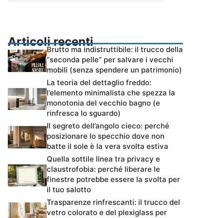
Articoli recenti
Brutto ma indistruttibile: il trucco della
“seconda pelle” per salvare i vecchi
mobili (senza spendere un patrimonio)
La teoria del dettaglio freddo:
l’elemento minimalista che spezza la
monotonia del vecchio bagno (e
rinfresca lo sguardo)
Il segreto dell’angolo cieco: perché
posizionare lo specchio dove non
batte il sole è la vera svolta estiva
Quella sottile linea tra privacy e
claustrofobia: perché liberare le
finestre potrebbe essere la svolta per
il tuo salotto
Trasparenze rinfrescanti: il trucco del
vetro colorato e del plexiglass per