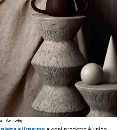
oto Westwing
a pietra e il marmo
e ogni prodotto è unico