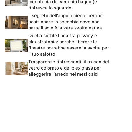
monotonia del vecchio bagno (e
rinfresca lo sguardo)
Il segreto dell’angolo cieco: perché
posizionare lo specchio dove non
batte il sole è la vera svolta estiva
Quella sottile linea tra privacy e
claustrofobia: perché liberare le
finestre potrebbe essere la svolta per
il tuo salotto
Trasparenze rinfrescanti: il trucco del
vetro colorato e del plexiglass per
alleggerire l’arredo nei mesi caldi