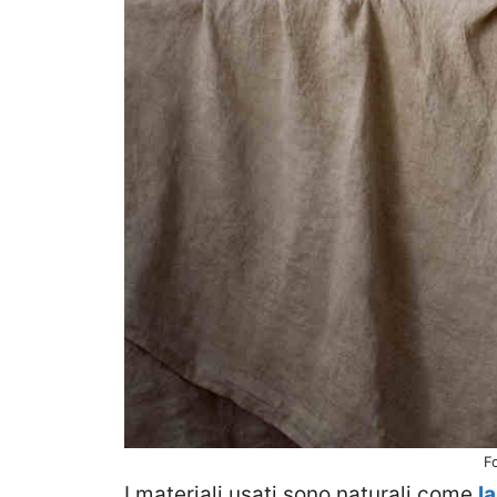
F
I materiali usati sono naturali come
l