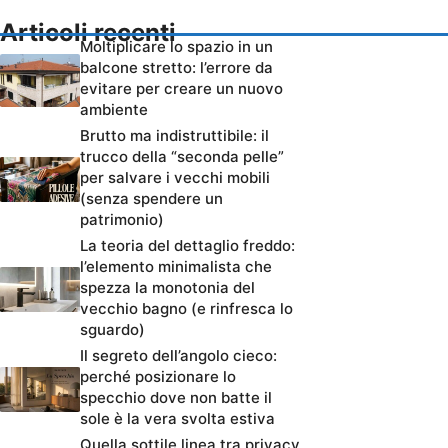
Articoli recenti
Moltiplicare lo spazio in un
balcone stretto: l’errore da
evitare per creare un nuovo
ambiente
Brutto ma indistruttibile: il
trucco della “seconda pelle”
per salvare i vecchi mobili
(senza spendere un
patrimonio)
La teoria del dettaglio freddo:
l’elemento minimalista che
spezza la monotonia del
vecchio bagno (e rinfresca lo
sguardo)
Il segreto dell’angolo cieco:
perché posizionare lo
specchio dove non batte il
sole è la vera svolta estiva
Quella sottile linea tra privacy