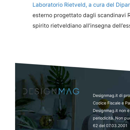
Laboratorio Rietveld, a cura del Dip
esterno progettato dagli scandinavi R
spirito rietveldiano all’insegna dell’es
Designmag.it di pr
Codice Fiscale e Pa
Designmag.it non è 
periodicità. Non può
62 del 07.03.2001