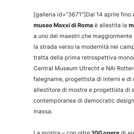
[galleria id=”3671″]Dal 14 aprile fino a
museo Maxxi di Roma
è allestita la
m
a uno dei maestri che maggiormente ha
la strada verso la modernità nei camp
tratta della prima retrospettiva monog
Central Museum Utrecht e NAi Rotterda
falegname, progettista di interni e di
allestitore di mostre e progettista di 
contemporanea di democratic design, 
massa.
La mostra – con oltre
100 opere
di ar