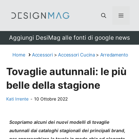
Vai
al
Menu
contenuto
Aggiungi DesiMag alle fonti di google news
Home
Accessori
>
Accessori Cucina
>
Arredamento
Tovaglie autunnali: le più
belle della stagione
Kati Irrente
-
10 Ottobre 2022
Scopriamo alcuni dei nuovi modelli di tovaglie
autunnali dai cataloghi stagionali dei principali brand,
per apparecchiare la tavola in modo chic ed elegante