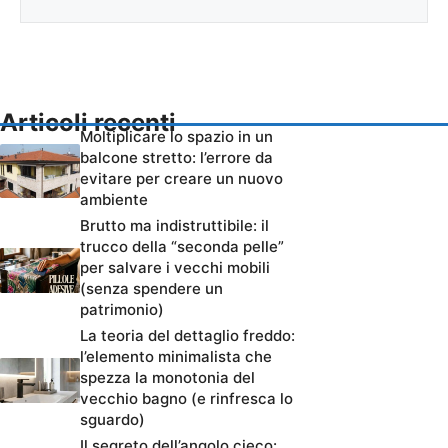
Articoli recenti
Moltiplicare lo spazio in un
balcone stretto: l’errore da
evitare per creare un nuovo
ambiente
Brutto ma indistruttibile: il
trucco della “seconda pelle”
per salvare i vecchi mobili
(senza spendere un
patrimonio)
La teoria del dettaglio freddo:
l’elemento minimalista che
spezza la monotonia del
vecchio bagno (e rinfresca lo
sguardo)
Il segreto dell’angolo cieco: