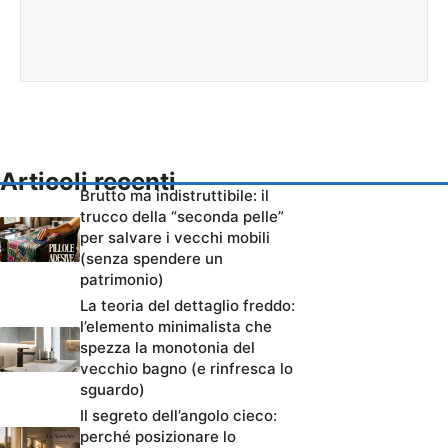
Articoli recenti
Brutto ma indistruttibile: il
trucco della “seconda pelle”
per salvare i vecchi mobili
(senza spendere un
patrimonio)
La teoria del dettaglio freddo:
l’elemento minimalista che
spezza la monotonia del
vecchio bagno (e rinfresca lo
sguardo)
Il segreto dell’angolo cieco:
perché posizionare lo