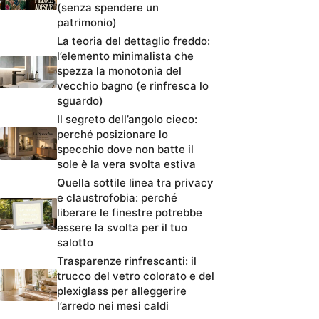
(senza spendere un
patrimonio)
La teoria del dettaglio freddo:
l’elemento minimalista che
spezza la monotonia del
vecchio bagno (e rinfresca lo
sguardo)
Il segreto dell’angolo cieco:
perché posizionare lo
specchio dove non batte il
sole è la vera svolta estiva
Quella sottile linea tra privacy
e claustrofobia: perché
liberare le finestre potrebbe
essere la svolta per il tuo
salotto
Trasparenze rinfrescanti: il
trucco del vetro colorato e del
plexiglass per alleggerire
l’arredo nei mesi caldi