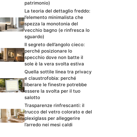
patrimonio)
La teoria del dettaglio freddo:
l’elemento minimalista che
spezza la monotonia del
vecchio bagno (e rinfresca lo
sguardo)
Il segreto dell’angolo cieco:
perché posizionare lo
specchio dove non batte il
sole è la vera svolta estiva
Quella sottile linea tra privacy
e claustrofobia: perché
liberare le finestre potrebbe
essere la svolta per il tuo
salotto
Trasparenze rinfrescanti: il
trucco del vetro colorato e del
plexiglass per alleggerire
l’arredo nei mesi caldi