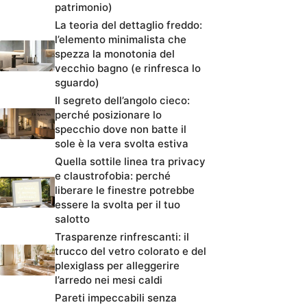
patrimonio)
La teoria del dettaglio freddo:
l’elemento minimalista che
spezza la monotonia del
vecchio bagno (e rinfresca lo
sguardo)
Il segreto dell’angolo cieco:
perché posizionare lo
specchio dove non batte il
sole è la vera svolta estiva
Quella sottile linea tra privacy
e claustrofobia: perché
liberare le finestre potrebbe
essere la svolta per il tuo
salotto
Trasparenze rinfrescanti: il
trucco del vetro colorato e del
plexiglass per alleggerire
l’arredo nei mesi caldi
Pareti impeccabili senza