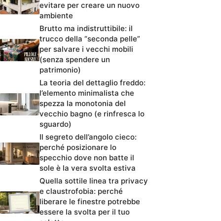
evitare per creare un nuovo
ambiente
Brutto ma indistruttibile: il
trucco della “seconda pelle”
per salvare i vecchi mobili
(senza spendere un
patrimonio)
La teoria del dettaglio freddo:
l’elemento minimalista che
spezza la monotonia del
vecchio bagno (e rinfresca lo
sguardo)
Il segreto dell’angolo cieco:
perché posizionare lo
specchio dove non batte il
sole è la vera svolta estiva
Quella sottile linea tra privacy
e claustrofobia: perché
liberare le finestre potrebbe
essere la svolta per il tuo