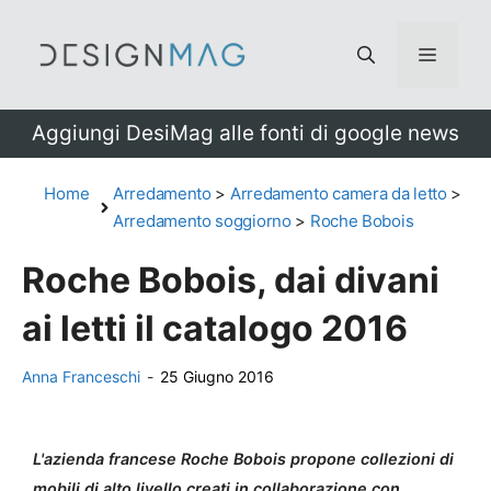
Vai
al
Menu
contenuto
Aggiungi DesiMag alle fonti di google news
Home
Arredamento
>
Arredamento camera da letto
>
Arredamento soggiorno
>
Roche Bobois
Roche Bobois, dai divani
ai letti il catalogo 2016
Anna Franceschi
-
25 Giugno 2016
L'azienda francese Roche Bobois propone collezioni di
mobili di alto livello creati in collaborazione con