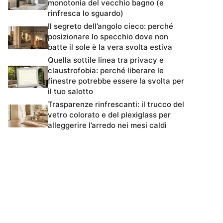
monotonia del vecchio bagno (e
rinfresca lo sguardo)
Il segreto dell’angolo cieco: perché
posizionare lo specchio dove non
batte il sole è la vera svolta estiva
Quella sottile linea tra privacy e
claustrofobia: perché liberare le
finestre potrebbe essere la svolta per
il tuo salotto
Trasparenze rinfrescanti: il trucco del
vetro colorato e del plexiglass per
alleggerire l’arredo nei mesi caldi