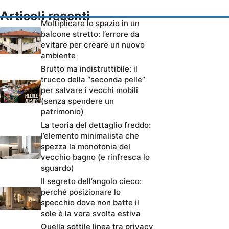
Articoli recenti
Moltiplicare lo spazio in un
balcone stretto: l’errore da
evitare per creare un nuovo
ambiente
Brutto ma indistruttibile: il
trucco della “seconda pelle”
per salvare i vecchi mobili
(senza spendere un
patrimonio)
La teoria del dettaglio freddo:
l’elemento minimalista che
spezza la monotonia del
vecchio bagno (e rinfresca lo
sguardo)
Il segreto dell’angolo cieco:
perché posizionare lo
specchio dove non batte il
sole è la vera svolta estiva
Quella sottile linea tra privacy