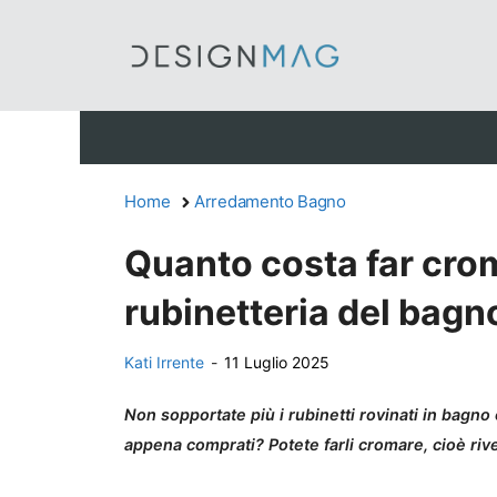
Vai
al
contenuto
Home
Arredamento Bagno
Quanto costa far crom
rubinetteria del bagn
Kati Irrente
-
11 Luglio 2025
Non sopportate più i rubinetti rovinati in bagno
appena comprati? Potete farli cromare, cioè riv