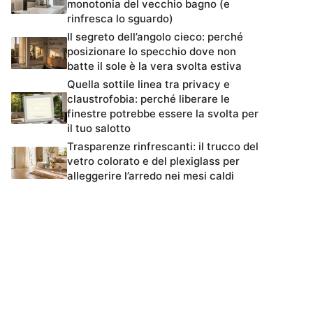
monotonia del vecchio bagno (e
rinfresca lo sguardo)
Il segreto dell’angolo cieco: perché
posizionare lo specchio dove non
batte il sole è la vera svolta estiva
Quella sottile linea tra privacy e
claustrofobia: perché liberare le
finestre potrebbe essere la svolta per
il tuo salotto
Trasparenze rinfrescanti: il trucco del
vetro colorato e del plexiglass per
alleggerire l’arredo nei mesi caldi