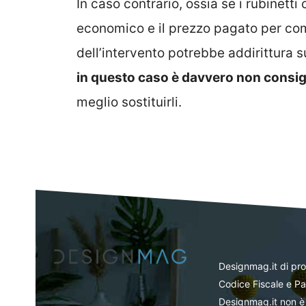
In caso contrario, ossia se i rubinetti
economico e il prezzo pagato per comp
dell’intervento potrebbe addirittura 
in questo caso è davvero non consigli
meglio sostituirli.
Designmag.it di pr
Codice Fiscale e Pa
Designmag.it non è 