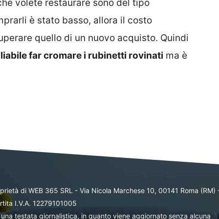
 che volete restaurare sono del tipo
rarli è stato basso, allora il costo
superare quello di un nuovo acquisto. Quindi
abile far cromare i rubinetti rovinati
ma è
oprietà di WEB 365 SRL - Via Nicola Marchese 10, 00141 Roma (RM) 
rtita I.V.A. 12279101005
una testata giornalistica, in quanto viene aggiornato senza alcuna