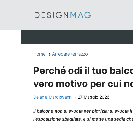
Vai
al
contenuto
Home
Arredare terrazzo
Perché odi il tuo balc
vero motivo per cui no
Delania Margiovanni
-
27 Maggio 2026
Il balcone non si svuota per pigrizia: si svuota i
l'esposizione sbagliata, e si mette una sedia che