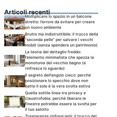
Articoli recenti
Moltiplicare lo spazio in un balcone
stretto: l’errore da evitare per creare
un nuovo ambiente
Brutto ma indistruttibile: il trucco della
“seconda pelle” per salvare i vecchi
mobili (senza spendere un patrimonio)
La teoria del dettaglio freddo:
l’elemento minimalista che spezza la
monotonia del vecchio bagno (e
rinfresca lo sguardo)
Il segreto dell’angolo cieco: perché
posizionare lo specchio dove non
batte il sole è la vera svolta estiva
Quella sottile linea tra privacy e
claustrofobia: perché liberare le
finestre potrebbe essere la svolta per
il tuo salotto
Trasparenze rinfrescanti: il trucco del