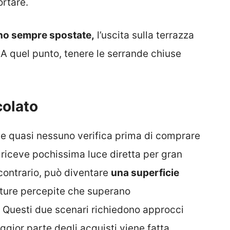
ortare.
ono sempre spostate,
l’uscita sulla terrazza
 A quel punto, tenere le serrande chiuse
colato
he quasi nessuno verifica prima di comprare
riceve pochissima luce diretta per gran
 contrario, può diventare
una superficie
ture percepite che superano
 Questi due scenari richiedono approcci
gior parte degli acquisti viene fatta