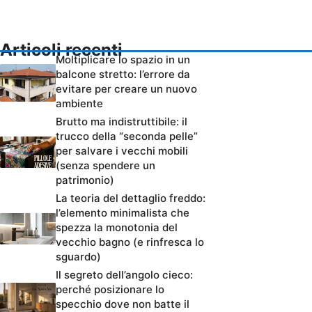
Articoli recenti
Moltiplicare lo spazio in un
balcone stretto: l’errore da
evitare per creare un nuovo
ambiente
Brutto ma indistruttibile: il
trucco della “seconda pelle”
per salvare i vecchi mobili
(senza spendere un
patrimonio)
La teoria del dettaglio freddo:
l’elemento minimalista che
spezza la monotonia del
vecchio bagno (e rinfresca lo
sguardo)
Il segreto dell’angolo cieco:
perché posizionare lo
specchio dove non batte il