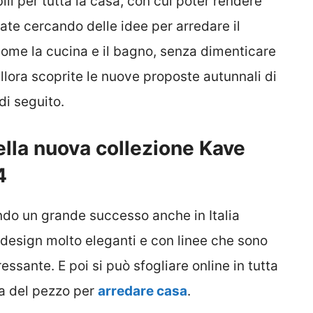
ili per tutta la casa, con cui poter rendere
ate cercando delle idee per arredare il
come la cucina e il bagno, senza dimenticare
allora scoprite le nuove proposte autunnali di
i seguito.
ella nuova collezione Kave
4
endo un grande successo anche in Italia
 design molto eleganti e con linee che sono
ressante. E poi si può sfogliare online in tutta
ca del pezzo per
arredare casa
.