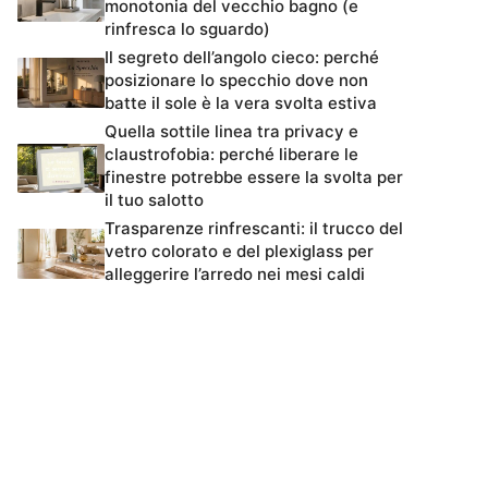
monotonia del vecchio bagno (e
rinfresca lo sguardo)
Il segreto dell’angolo cieco: perché
posizionare lo specchio dove non
batte il sole è la vera svolta estiva
Quella sottile linea tra privacy e
claustrofobia: perché liberare le
finestre potrebbe essere la svolta per
il tuo salotto
Trasparenze rinfrescanti: il trucco del
vetro colorato e del plexiglass per
alleggerire l’arredo nei mesi caldi