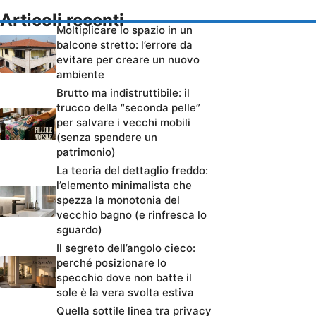
Articoli recenti
Moltiplicare lo spazio in un
balcone stretto: l’errore da
evitare per creare un nuovo
ambiente
Brutto ma indistruttibile: il
trucco della “seconda pelle”
per salvare i vecchi mobili
(senza spendere un
patrimonio)
La teoria del dettaglio freddo:
l’elemento minimalista che
spezza la monotonia del
vecchio bagno (e rinfresca lo
sguardo)
Il segreto dell’angolo cieco:
perché posizionare lo
specchio dove non batte il
sole è la vera svolta estiva
Quella sottile linea tra privacy