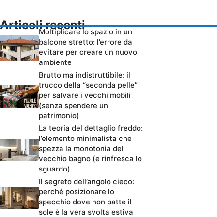
Articoli recenti
Moltiplicare lo spazio in un
balcone stretto: l’errore da
evitare per creare un nuovo
ambiente
Brutto ma indistruttibile: il
trucco della “seconda pelle”
per salvare i vecchi mobili
(senza spendere un
patrimonio)
La teoria del dettaglio freddo:
l’elemento minimalista che
spezza la monotonia del
vecchio bagno (e rinfresca lo
sguardo)
Il segreto dell’angolo cieco:
perché posizionare lo
specchio dove non batte il
sole è la vera svolta estiva