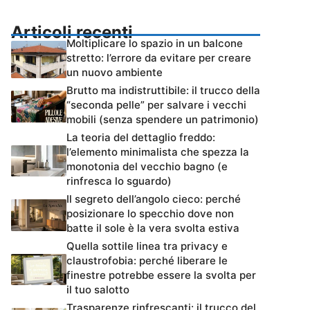
Articoli recenti
Moltiplicare lo spazio in un balcone
stretto: l’errore da evitare per creare
un nuovo ambiente
Brutto ma indistruttibile: il trucco della
“seconda pelle” per salvare i vecchi
mobili (senza spendere un patrimonio)
La teoria del dettaglio freddo:
l’elemento minimalista che spezza la
monotonia del vecchio bagno (e
rinfresca lo sguardo)
Il segreto dell’angolo cieco: perché
posizionare lo specchio dove non
batte il sole è la vera svolta estiva
Quella sottile linea tra privacy e
claustrofobia: perché liberare le
finestre potrebbe essere la svolta per
il tuo salotto
Trasparenze rinfrescanti: il trucco del