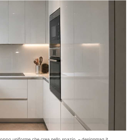
troppo uniforme che crea nello spazio. – designmag.it