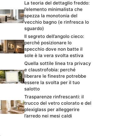
La teoria del dettaglio freddo:
l’elemento minimalista che
spezza la monotonia del
vecchio bagno (e rinfresca lo
sguardo)
Il segreto dell’angolo cieco:
perché posizionare lo
specchio dove non batte il
sole è la vera svolta estiva
Quella sottile linea tra privacy
e claustrofobia: perché
liberare le finestre potrebbe
essere la svolta per il tuo
salotto
Trasparenze rinfrescanti: il
trucco del vetro colorato e del
plexiglass per alleggerire
l’arredo nei mesi caldi