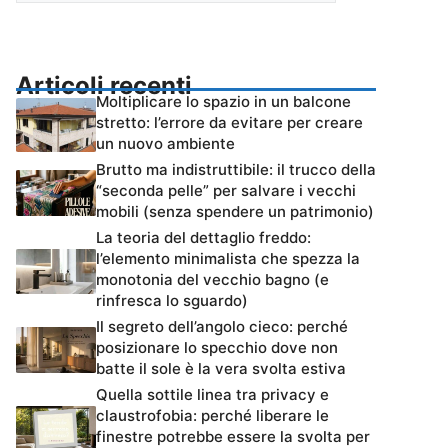
Articoli recenti
Moltiplicare lo spazio in un balcone
stretto: l’errore da evitare per creare
un nuovo ambiente
Brutto ma indistruttibile: il trucco della
“seconda pelle” per salvare i vecchi
mobili (senza spendere un patrimonio)
La teoria del dettaglio freddo:
l’elemento minimalista che spezza la
monotonia del vecchio bagno (e
rinfresca lo sguardo)
Il segreto dell’angolo cieco: perché
posizionare lo specchio dove non
batte il sole è la vera svolta estiva
Quella sottile linea tra privacy e
claustrofobia: perché liberare le
finestre potrebbe essere la svolta per