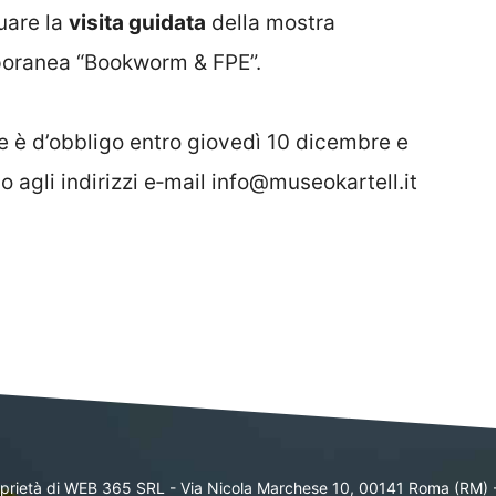
tuare la
visita guidata
della mostra
mporanea “Bookworm & FPE”.
te è d’obbligo entro giovedì 10 dicembre e
 agli indirizzi e‐mail info@museokartell.it
oprietà di WEB 365 SRL - Via Nicola Marchese 10, 00141 Roma (RM) 