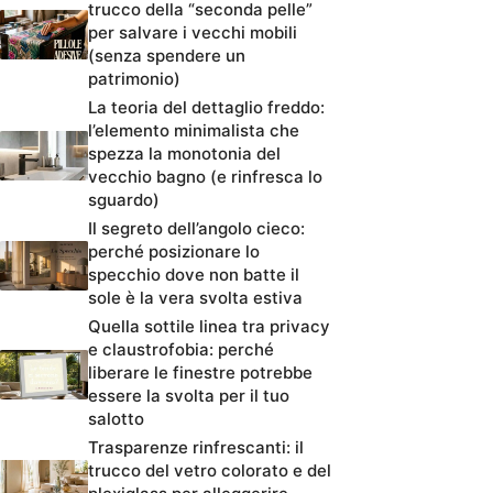
trucco della “seconda pelle”
per salvare i vecchi mobili
(senza spendere un
patrimonio)
La teoria del dettaglio freddo:
l’elemento minimalista che
spezza la monotonia del
vecchio bagno (e rinfresca lo
sguardo)
Il segreto dell’angolo cieco:
perché posizionare lo
specchio dove non batte il
sole è la vera svolta estiva
Quella sottile linea tra privacy
e claustrofobia: perché
liberare le finestre potrebbe
essere la svolta per il tuo
salotto
Trasparenze rinfrescanti: il
trucco del vetro colorato e del