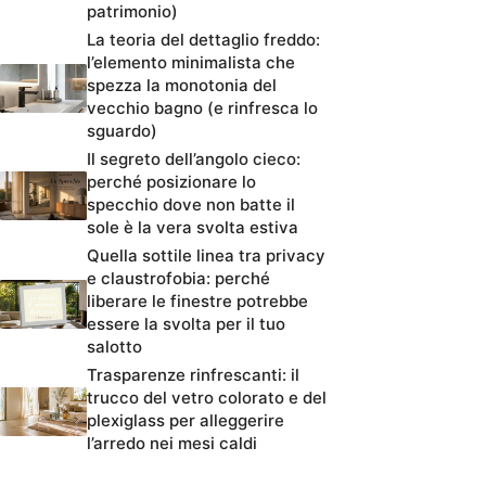
patrimonio)
La teoria del dettaglio freddo:
l’elemento minimalista che
spezza la monotonia del
vecchio bagno (e rinfresca lo
sguardo)
Il segreto dell’angolo cieco:
perché posizionare lo
specchio dove non batte il
sole è la vera svolta estiva
Quella sottile linea tra privacy
e claustrofobia: perché
liberare le finestre potrebbe
essere la svolta per il tuo
salotto
Trasparenze rinfrescanti: il
trucco del vetro colorato e del
plexiglass per alleggerire
l’arredo nei mesi caldi