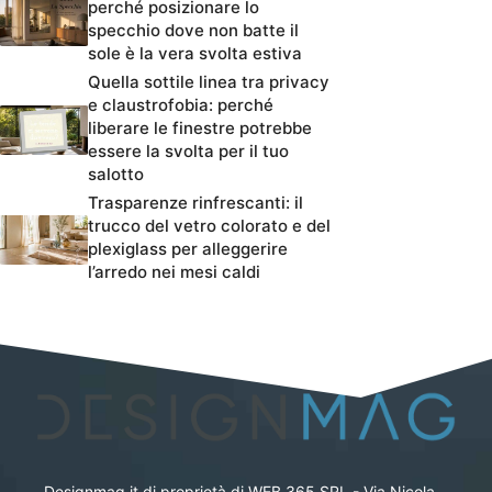
perché posizionare lo
specchio dove non batte il
sole è la vera svolta estiva
Quella sottile linea tra privacy
e claustrofobia: perché
liberare le finestre potrebbe
essere la svolta per il tuo
salotto
Trasparenze rinfrescanti: il
trucco del vetro colorato e del
plexiglass per alleggerire
l’arredo nei mesi caldi
Designmag.it di proprietà di WEB 365 SRL - Via Nicola