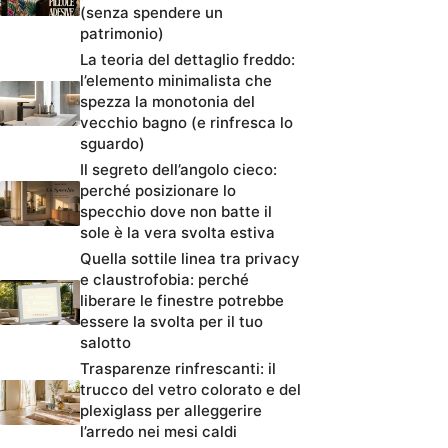
(senza spendere un
patrimonio)
La teoria del dettaglio freddo:
l’elemento minimalista che
spezza la monotonia del
vecchio bagno (e rinfresca lo
sguardo)
Il segreto dell’angolo cieco:
perché posizionare lo
specchio dove non batte il
sole è la vera svolta estiva
Quella sottile linea tra privacy
e claustrofobia: perché
liberare le finestre potrebbe
essere la svolta per il tuo
salotto
Trasparenze rinfrescanti: il
trucco del vetro colorato e del
plexiglass per alleggerire
l’arredo nei mesi caldi