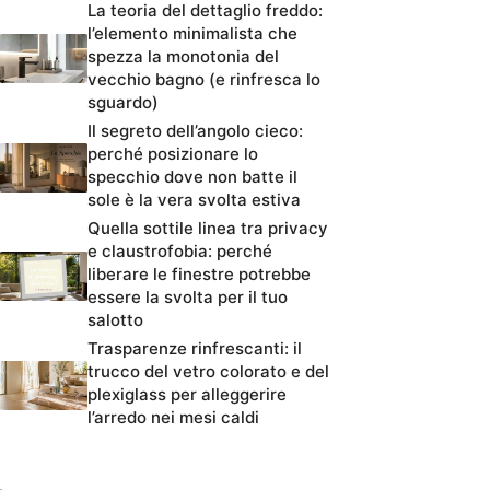
La teoria del dettaglio freddo:
l’elemento minimalista che
spezza la monotonia del
vecchio bagno (e rinfresca lo
sguardo)
Il segreto dell’angolo cieco:
perché posizionare lo
specchio dove non batte il
sole è la vera svolta estiva
Quella sottile linea tra privacy
e claustrofobia: perché
liberare le finestre potrebbe
essere la svolta per il tuo
salotto
Trasparenze rinfrescanti: il
trucco del vetro colorato e del
plexiglass per alleggerire
l’arredo nei mesi caldi