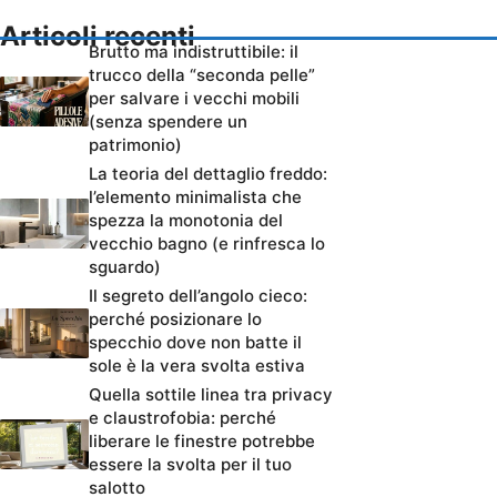
Articoli recenti
Brutto ma indistruttibile: il
trucco della “seconda pelle”
per salvare i vecchi mobili
(senza spendere un
patrimonio)
La teoria del dettaglio freddo:
l’elemento minimalista che
spezza la monotonia del
vecchio bagno (e rinfresca lo
sguardo)
Il segreto dell’angolo cieco:
perché posizionare lo
specchio dove non batte il
sole è la vera svolta estiva
Quella sottile linea tra privacy
e claustrofobia: perché
liberare le finestre potrebbe
essere la svolta per il tuo
salotto