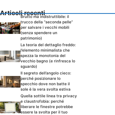
Articoli recenti
Brutto ma indistruttibile: il
trucco della “seconda pelle”
per salvare i vecchi mobili
(senza spendere un
patrimonio)
La teoria del dettaglio freddo:
l’elemento minimalista che
spezza la monotonia del
vecchio bagno (e rinfresca lo
sguardo)
Il segreto dell’angolo cieco:
perché posizionare lo
specchio dove non batte il
sole è la vera svolta estiva
Quella sottile linea tra privacy
e claustrofobia: perché
liberare le finestre potrebbe
essere la svolta per il tuo