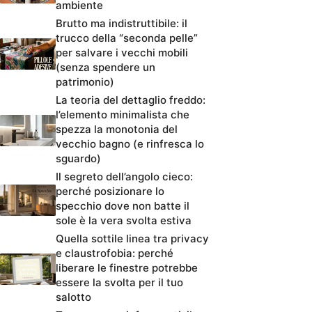
ambiente
Brutto ma indistruttibile: il
trucco della “seconda pelle”
per salvare i vecchi mobili
(senza spendere un
patrimonio)
La teoria del dettaglio freddo:
l’elemento minimalista che
spezza la monotonia del
vecchio bagno (e rinfresca lo
sguardo)
Il segreto dell’angolo cieco:
perché posizionare lo
specchio dove non batte il
sole è la vera svolta estiva
Quella sottile linea tra privacy
e claustrofobia: perché
liberare le finestre potrebbe
essere la svolta per il tuo
salotto