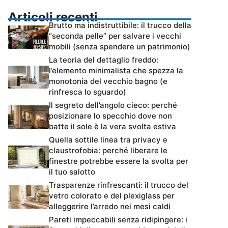
Articoli recenti
Brutto ma indistruttibile: il trucco della
“seconda pelle” per salvare i vecchi
mobili (senza spendere un patrimonio)
La teoria del dettaglio freddo:
l’elemento minimalista che spezza la
monotonia del vecchio bagno (e
rinfresca lo sguardo)
Il segreto dell’angolo cieco: perché
posizionare lo specchio dove non
batte il sole è la vera svolta estiva
Quella sottile linea tra privacy e
claustrofobia: perché liberare le
finestre potrebbe essere la svolta per
il tuo salotto
Trasparenze rinfrescanti: il trucco del
vetro colorato e del plexiglass per
alleggerire l’arredo nei mesi caldi
Pareti impeccabili senza ridipingere: i