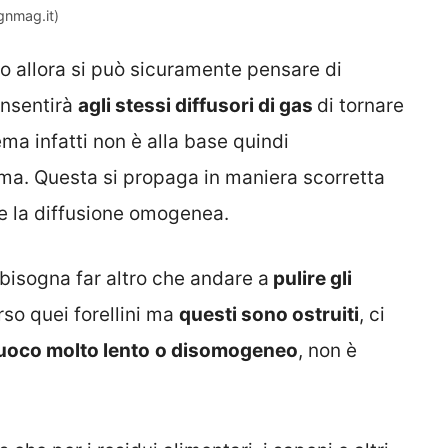
ignmag.it)
o allora si può sicuramente pensare di
onsentirà
agli stessi diffusori di gas
di tornare
ema infatti non è alla base quindi
mma. Questa si propaga in maniera scorretta
e la diffusione omogenea.
bisogna far altro che andare a
pulire gli
rso quei forellini ma
questi sono ostruiti
, ci
uoco molto lento
o disomogeneo
, non è