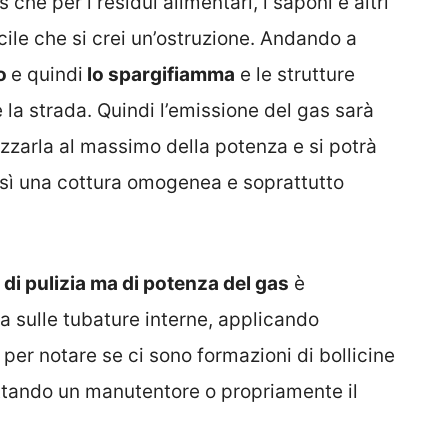
 che per i residui alimentari, i saponi e altri
facile che si crei un’ostruzione. Andando a
to
e quindi
lo spargifiamma
e le strutture
re la strada. Quindi l’emissione del gas sarà
izzarla al massimo della potenza e si potrà
ì una cottura omogenea e soprattutto
di pulizia ma di potenza del gas
è
a sulle tubature interne, applicando
per notare se ci sono formazioni di bollicine
ttando un manutentore o propriamente il