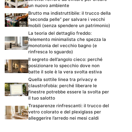
un nuovo ambiente
Brutto ma indistruttibile: il trucco della
“seconda pelle” per salvare i vecchi
mobili (senza spendere un patrimonio)
La teoria del dettaglio freddo:
l’elemento minimalista che spezza la
monotonia del vecchio bagno (e
rinfresca lo sguardo)
Il segreto dell’angolo cieco: perché
posizionare lo specchio dove non
batte il sole è la vera svolta estiva
Quella sottile linea tra privacy e
claustrofobia: perché liberare le
finestre potrebbe essere la svolta per
il tuo salotto
Trasparenze rinfrescanti: il trucco del
vetro colorato e del plexiglass per
alleggerire l’arredo nei mesi caldi