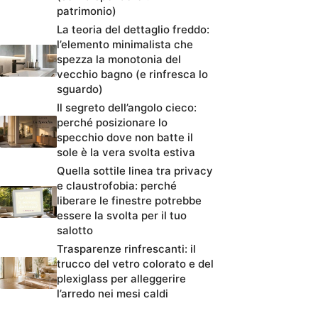
patrimonio)
La teoria del dettaglio freddo:
l’elemento minimalista che
spezza la monotonia del
vecchio bagno (e rinfresca lo
sguardo)
Il segreto dell’angolo cieco:
perché posizionare lo
specchio dove non batte il
sole è la vera svolta estiva
Quella sottile linea tra privacy
e claustrofobia: perché
liberare le finestre potrebbe
essere la svolta per il tuo
salotto
Trasparenze rinfrescanti: il
trucco del vetro colorato e del
plexiglass per alleggerire
l’arredo nei mesi caldi