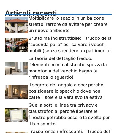
Articoli recenti
Moltiplicare lo spazio in un balcone
stretto: l’errore da evitare per creare
un nuovo ambiente
Brutto ma indistruttibile: il trucco della
“seconda pelle” per salvare i vecchi
mobili (senza spendere un patrimonio)
La teoria del dettaglio freddo:
l’elemento minimalista che spezza la
monotonia del vecchio bagno (e
rinfresca lo sguardo)
Il segreto dell’angolo cieco: perché
posizionare lo specchio dove non
batte il sole è la vera svolta estiva
Quella sottile linea tra privacy e
claustrofobia: perché liberare le
finestre potrebbe essere la svolta per
il tuo salotto
Trasparenze rinfrescanti: il trucco del