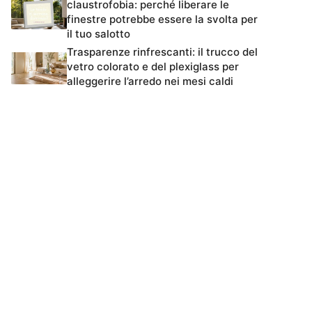
claustrofobia: perché liberare le
finestre potrebbe essere la svolta per
il tuo salotto
Trasparenze rinfrescanti: il trucco del
vetro colorato e del plexiglass per
alleggerire l’arredo nei mesi caldi