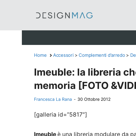
Vai
al
contenuto
Home
Accessori
>
Complementi d'arredo
>
De
Imeuble: la libreria ch
memoria [FOTO &VID
Francesca La Rana
-
30 Ottobre 2012
[galleria id=”5817″]
Imeuble
è una libreria modulare da p