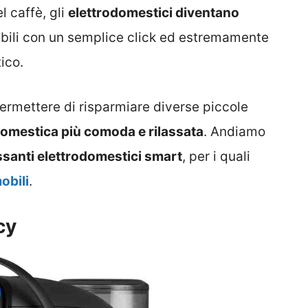
l caffè, gli
elettrodomestici diventano
labili con un semplice click ed estremamente
ico.
ermettere di risparmiare diverse piccole
domestica più comoda e rilassata
. Andiamo
ssanti elettrodomestici smart
, per i quali
obili
.
cy