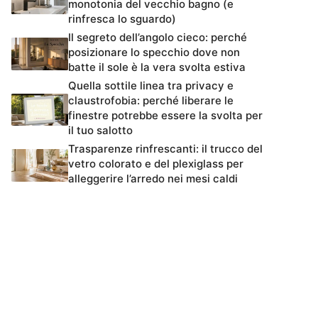
monotonia del vecchio bagno (e
rinfresca lo sguardo)
Il segreto dell’angolo cieco: perché
posizionare lo specchio dove non
batte il sole è la vera svolta estiva
Quella sottile linea tra privacy e
claustrofobia: perché liberare le
finestre potrebbe essere la svolta per
il tuo salotto
Trasparenze rinfrescanti: il trucco del
vetro colorato e del plexiglass per
alleggerire l’arredo nei mesi caldi