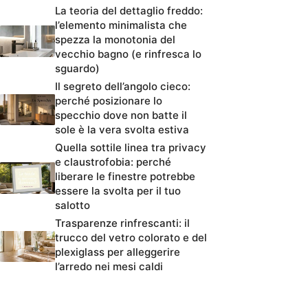
La teoria del dettaglio freddo:
l’elemento minimalista che
spezza la monotonia del
vecchio bagno (e rinfresca lo
sguardo)
Il segreto dell’angolo cieco:
perché posizionare lo
specchio dove non batte il
sole è la vera svolta estiva
Quella sottile linea tra privacy
e claustrofobia: perché
liberare le finestre potrebbe
essere la svolta per il tuo
salotto
Trasparenze rinfrescanti: il
trucco del vetro colorato e del
plexiglass per alleggerire
l’arredo nei mesi caldi