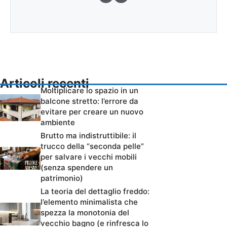
Articoli recenti
Moltiplicare lo spazio in un
balcone stretto: l’errore da
evitare per creare un nuovo
ambiente
Brutto ma indistruttibile: il
trucco della “seconda pelle”
per salvare i vecchi mobili
(senza spendere un
patrimonio)
La teoria del dettaglio freddo:
l’elemento minimalista che
spezza la monotonia del
vecchio bagno (e rinfresca lo