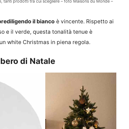
 tanti prodotti tra cui scegliere – foto Maisons du Monde –
prediligendo il bianco
è vincente. Rispetto ai
so e il verde, questa tonalità tenue è
un white Christmas in piena regola.
lbero di Natale