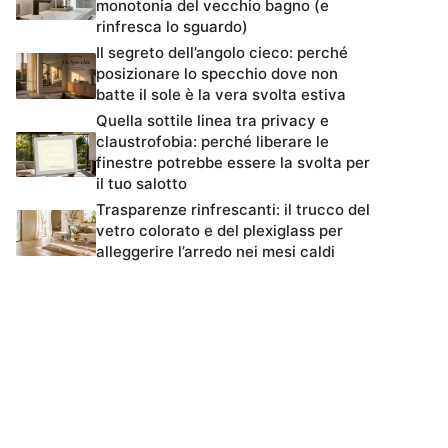
monotonia del vecchio bagno (e
rinfresca lo sguardo)
Il segreto dell’angolo cieco: perché
posizionare lo specchio dove non
batte il sole è la vera svolta estiva
Quella sottile linea tra privacy e
claustrofobia: perché liberare le
finestre potrebbe essere la svolta per
il tuo salotto
Trasparenze rinfrescanti: il trucco del
vetro colorato e del plexiglass per
alleggerire l’arredo nei mesi caldi