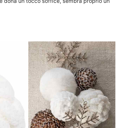
 e dona un tocco soffice, sembra proprio un
e