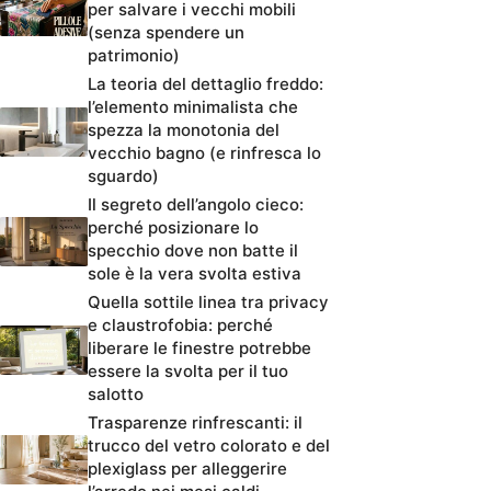
per salvare i vecchi mobili
(senza spendere un
patrimonio)
La teoria del dettaglio freddo:
l’elemento minimalista che
spezza la monotonia del
vecchio bagno (e rinfresca lo
sguardo)
Il segreto dell’angolo cieco:
perché posizionare lo
specchio dove non batte il
sole è la vera svolta estiva
Quella sottile linea tra privacy
e claustrofobia: perché
liberare le finestre potrebbe
essere la svolta per il tuo
salotto
Trasparenze rinfrescanti: il
trucco del vetro colorato e del
plexiglass per alleggerire