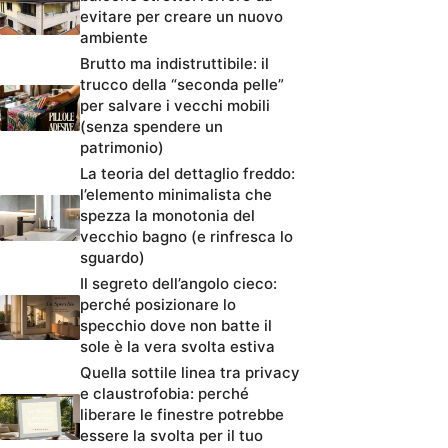
evitare per creare un nuovo
ambiente
Brutto ma indistruttibile: il
trucco della “seconda pelle”
per salvare i vecchi mobili
(senza spendere un
patrimonio)
La teoria del dettaglio freddo:
l’elemento minimalista che
spezza la monotonia del
vecchio bagno (e rinfresca lo
sguardo)
Il segreto dell’angolo cieco:
perché posizionare lo
specchio dove non batte il
sole è la vera svolta estiva
Quella sottile linea tra privacy
e claustrofobia: perché
liberare le finestre potrebbe
essere la svolta per il tuo