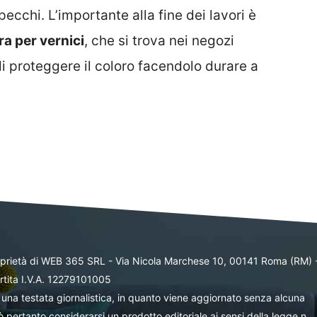
cchi. L’importante alla fine dei lavori è
ra per vernici
, che si trova nei negozi
di proteggere il coloro facendolo durare a
oprietà di WEB 365 SRL - Via Nicola Marchese 10, 00141 Roma (RM) 
rtita I.V.A. 12279101005
una testata giornalistica, in quanto viene aggiornato senza alcuna
 pertanto considerarsi un prodotto editoriale ai sensi della legge n.