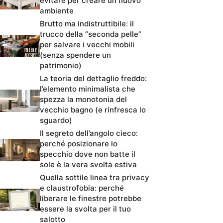
evitare per creare un nuovo
ambiente
Brutto ma indistruttibile: il
trucco della “seconda pelle”
per salvare i vecchi mobili
(senza spendere un
patrimonio)
La teoria del dettaglio freddo:
l’elemento minimalista che
spezza la monotonia del
vecchio bagno (e rinfresca lo
sguardo)
Il segreto dell’angolo cieco:
perché posizionare lo
specchio dove non batte il
sole è la vera svolta estiva
Quella sottile linea tra privacy
e claustrofobia: perché
liberare le finestre potrebbe
essere la svolta per il tuo
salotto