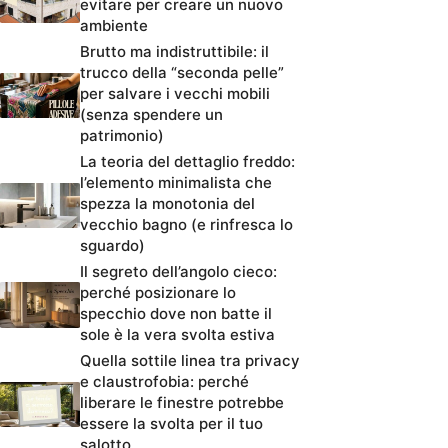
evitare per creare un nuovo
ambiente
Brutto ma indistruttibile: il
trucco della “seconda pelle”
per salvare i vecchi mobili
(senza spendere un
patrimonio)
La teoria del dettaglio freddo:
l’elemento minimalista che
spezza la monotonia del
vecchio bagno (e rinfresca lo
sguardo)
Il segreto dell’angolo cieco:
perché posizionare lo
specchio dove non batte il
sole è la vera svolta estiva
Quella sottile linea tra privacy
e claustrofobia: perché
liberare le finestre potrebbe
essere la svolta per il tuo
salotto