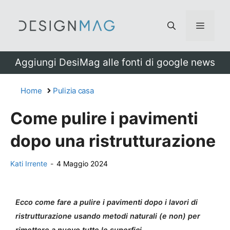
Vai
al
Menu
contenuto
Aggiungi DesiMag alle fonti di google news
Home
Pulizia casa
Come pulire i pavimenti
dopo una ristrutturazione
Kati Irrente
-
4 Maggio 2024
Ecco come fare a pulire i pavimenti dopo i lavori di
ristrutturazione usando metodi naturali (e non) per
rimettere a nuovo tutte le superfici.