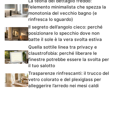
La teoria del dettaglio freddo:
l’elemento minimalista che spezza la
monotonia del vecchio bagno (e
rinfresca lo sguardo)
Il segreto dell’angolo cieco: perché
posizionare lo specchio dove non
batte il sole è la vera svolta estiva
Quella sottile linea tra privacy e
claustrofobia: perché liberare le
finestre potrebbe essere la svolta per
il tuo salotto
Trasparenze rinfrescanti: il trucco del
vetro colorato e del plexiglass per
alleggerire l’arredo nei mesi caldi