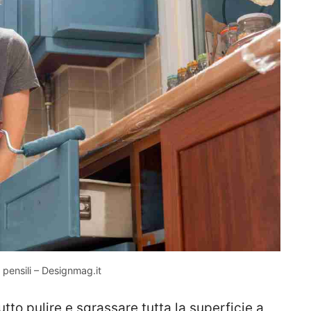
 pensili – Designmag.it
to pulire e sgrassare tutta la superficie a