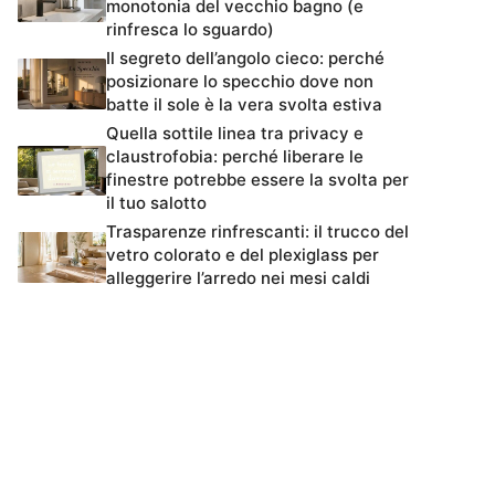
monotonia del vecchio bagno (e
rinfresca lo sguardo)
Il segreto dell’angolo cieco: perché
posizionare lo specchio dove non
batte il sole è la vera svolta estiva
Quella sottile linea tra privacy e
claustrofobia: perché liberare le
finestre potrebbe essere la svolta per
il tuo salotto
Trasparenze rinfrescanti: il trucco del
vetro colorato e del plexiglass per
alleggerire l’arredo nei mesi caldi