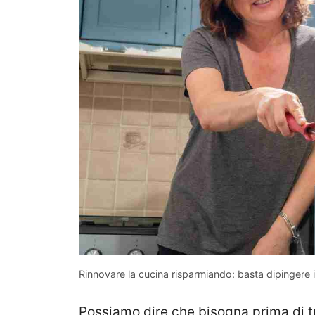
Rinnovare la cucina risparmiando: basta dipingere i
Possiamo dire che bisogna prima di tut