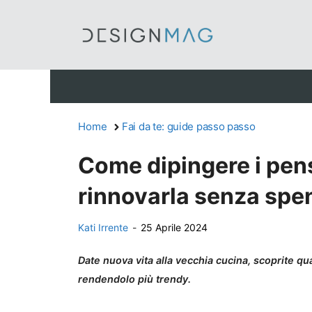
Vai
al
contenuto
Home
Fai da te: guide passo passo
Come dipingere i pens
rinnovarla senza spe
Kati Irrente
-
25 Aprile 2024
Date nuova vita alla vecchia cucina, scoprite qua
rendendolo più trendy.