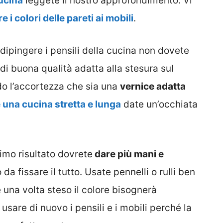
cucina
leggete il nostro approfondimento. Vi
 i colori delle pareti ai mobili
.
dipingere i pensili della cucina non dovete
di buona qualità adatta alla stesura sul
do l’accortezza che sia una
vernice adatta
 una cucina stretta e lunga
date un’occhiata
timo risultato dovrete
dare più mani e
da fissare il tutto. Usate pennelli o rulli ben
e una volta steso il colore bisognerà
usare di nuovo i pensili e i mobili perché la