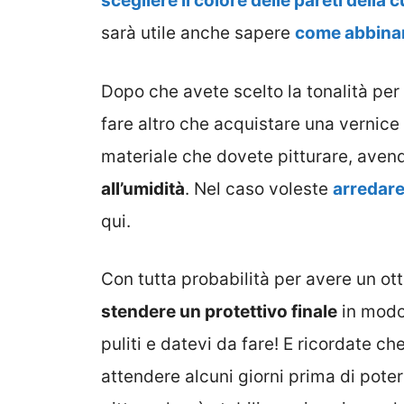
scegliere il colore delle pareti della 
sarà utile anche sapere
come abbinare
Dopo che avete scelto la tonalità per 
fare altro che acquistare una vernice 
materiale che dovete pitturare, aven
all’umidità
. Nel caso voleste
arredare
qui.
Con tutta probabilità per avere un ot
stendere un protettivo finale
in modo 
puliti e datevi da fare! E ricordate ch
attendere alcuni giorni prima di poter 